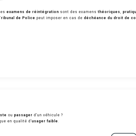
Les
examens de réintégration
sont des examens
théoriques
,
pratiq
Tribunal de Police
peut imposer en cas de
déchéance du droit de co
iste
ou
passager
d’un véhicule ?
ue en qualité d’
usager faible
.