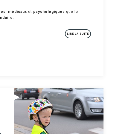
ues
,
médicaux
et
psychologiques
que le
nduire
.
LIRE LA SUITE