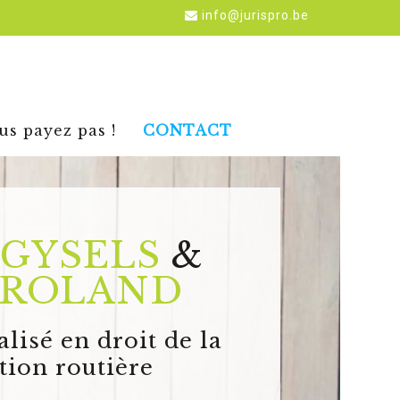
info@jurispro.be
us payez pas !
CONTACT
GYSELS
&
ROLAND
lisé en droit de la
tion routière