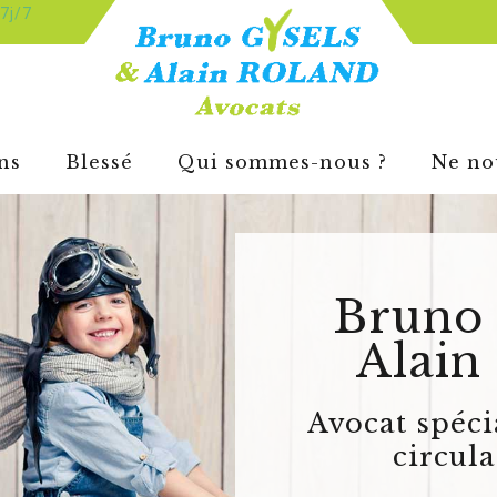
7j/7
ns
Blessé
Qui sommes-nous ?
Ne no
Bruno
Alain
Avocat spécia
circula