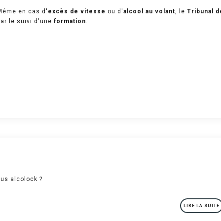
Même en cas d'
excès de vitesse
ou d'
alcool au volant
, le
Tribunal d
par le suivi d'une
formation
.
ous alcolock ?
LIRE LA SUITE